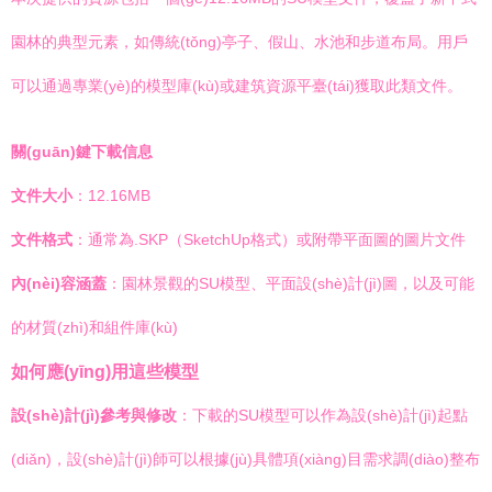
園林的典型元素，如傳統(tǒng)亭子、假山、水池和步道布局。用戶
可以通過專業(yè)的模型庫(kù)或建筑資源平臺(tái)獲取此類文件。
關(guān)鍵下載信息
文件大小
：12.16MB
文件格式
：通常為.SKP（SketchUp格式）或附帶平面圖的圖片文件
內(nèi)容涵蓋
：園林景觀的SU模型、平面設(shè)計(jì)圖，以及可能
的材質(zhì)和組件庫(kù)
如何應(yīng)用這些模型
設(shè)計(jì)參考與修改
：下載的SU模型可以作為設(shè)計(jì)起點
(diǎn)，設(shè)計(jì)師可以根據(jù)具體項(xiàng)目需求調(diào)整布