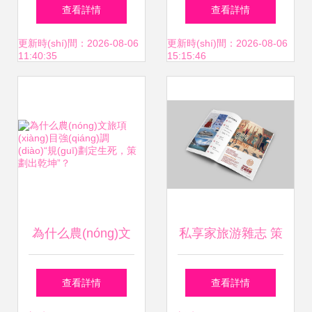
地榮膺“全國(guó)
(zhèn)旅游策劃項
查看詳情
查看詳情
十大”背后 精細(xì)
(xiàng)目設(shè)計
更新時(shí)間：2026-08-06
更新時(shí)間：2026-08-06
11:40:35
15:15:46
化運(yùn)營(yíng)
(jì)pdf方案
與生態(tài)融合的
勝利
為什么農(nóng)文
私享家旅游雜志 策
旅項(xiàng)目強
劃、設(shè)計(jì)與
查看詳情
查看詳情