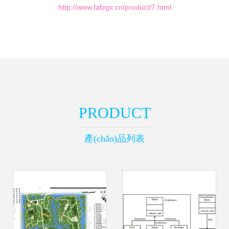
http://www.fafzgx.cn/product/7.html
PRODUCT
產(chǎn)品列表