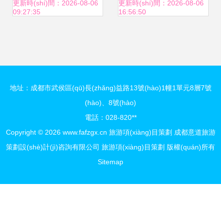
(qiáng)調(diào)“規
印刷一體化服務
更新時(shí)間：2026-08-06
更新時(shí)間：2026-08-06
09:27:35
16:56:50
(guī)劃定生死，策
(wù)
劃出乾坤”？
地址：成都市武侯區(qū)長(zhǎng)益路13號(hào)1幢1單元8層7號
(hào)、8號(hào)
電話：028-820**
Copyright © 2026
www.fafzgx.cn
旅游項(xiàng)目策劃
成都意道旅游
策劃設(shè)計(jì)咨詢有限公司
旅游項(xiàng)目策劃
版權(quán)所有
Sitemap