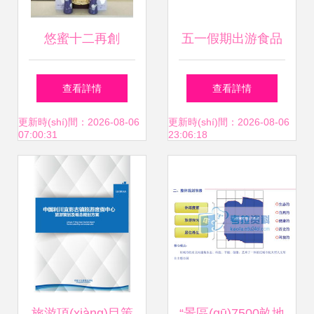
悠蜜十二再創
五一假期出游食品
(chuàng)佳績(jī)，
創(chuàng)意設
查看詳情
查看詳情
喜獲仁懷旅游商品
(shè)計(jì)素材 淘
更新時(shí)間：2026-08-06
更新時(shí)間：2026-08-06
07:00:31
23:06:18
大賽創(chuàng)意
寶天貓出游季PSD
設(shè)計(jì)類二等
模板全面指南
獎(jiǎng)
旅游項(xiàng)目策
“景區(qū)7500畝地