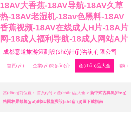
18AV大香蕉-18AV导航-18AV久草
热-18AV老湿机-18av色黑料-18AV
香蕉视频-18AV在线成人H片-18A片
网-18成人福利导航-18成人网站A片
成都意道旅游策劃設(shè)計(jì)咨詢有限公司
首頁(yè)
企業(yè)簡(jiǎn)介
產(chǎn)品大全
聯(li
當(dāng)前位置：
首頁(yè)
>
產(chǎn)品大全
>
新中式古典風(fēng)
格園林景觀規(guī)劃SU模型與設(shè)計(jì)圖下載指南