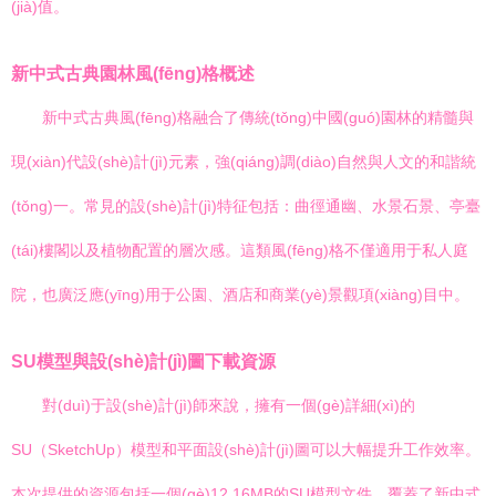
(jià)值。
新中式古典園林風(fēng)格概述
新中式古典風(fēng)格融合了傳統(tǒng)中國(guó)園林的精髓與
現(xiàn)代設(shè)計(jì)元素，強(qiáng)調(diào)自然與人文的和諧統
(tǒng)一。常見的設(shè)計(jì)特征包括：曲徑通幽、水景石景、亭臺
(tái)樓閣以及植物配置的層次感。這類風(fēng)格不僅適用于私人庭
院，也廣泛應(yīng)用于公園、酒店和商業(yè)景觀項(xiàng)目中。
SU模型與設(shè)計(jì)圖下載資源
對(duì)于設(shè)計(jì)師來說，擁有一個(gè)詳細(xì)的
SU（SketchUp）模型和平面設(shè)計(jì)圖可以大幅提升工作效率。
本次提供的資源包括一個(gè)12.16MB的SU模型文件，覆蓋了新中式