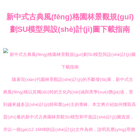
新中式古典風(fēng)格園林景觀規(guī)
劃SU模型與設(shè)計(jì)圖下載指南
隨著現(xiàn)代園林景觀設(shè)計(jì)的不斷發(fā)展，新中式古
典風(fēng)格以其獨(dú)特的文化內(nèi)涵與美學(xué)價(jià)值，受
到越來越多設(shè)計(jì)師和業(yè)主的青睞。本文將介紹如何獲取高
質(zhì)量的新中式古典園林景觀SU模型和平面設(shè)計(jì)圖資源，
并以一個(gè)12.16MB的設(shè)計(jì)文件為例，說明其應(yīng)用價