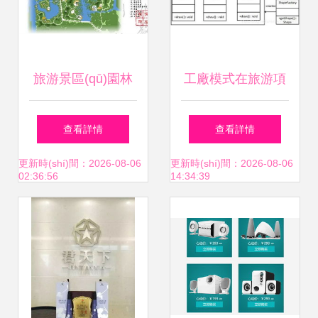
旅游景區(qū)園林
工廠模式在旅游項
景觀設(shè)計(jì)方
(xiàng)目策劃中的
查看詳情
查看詳情
案項(xiàng)目資料
創(chuàng)新應
更新時(shí)間：2026-08-06
更新時(shí)間：2026-08-06
02:36:56
14:34:39
下載與旅游項
(yīng)用與實(shí)
(xiàng)目策劃全攻
踐
略