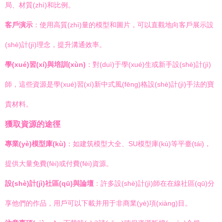
局、材質(zhì)和比例。
客戶演示
：使用高質(zhì)量的模型和圖片，可以直觀地向客戶展示設
(shè)計(jì)理念，提升溝通效率。
學(xué)習(xí)與培訓(xùn)
：對(duì)于學(xué)生或新手設(shè)計(jì)
師，這些資源是學(xué)習(xí)新中式風(fēng)格設(shè)計(jì)手法的寶
貴材料。
獲取資源的途徑
專業(yè)模型庫(kù)
：如建筑模型大全、SU模型庫(kù)等平臺(tái)，
提供大量免費(fèi)或付費(fèi)資源。
設(shè)計(jì)社區(qū)與論壇
：許多設(shè)計(jì)師在在線社區(qū)分
享他們的作品，用戶可以下載并用于非商業(yè)項(xiàng)目。