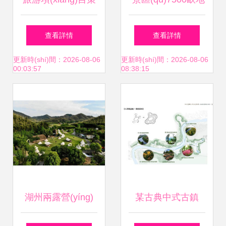
劃 從創(chuàng)意
塊旅游地產(chǎn)
查看詳情
查看詳情
構(gòu)思到成功落
項(xiàng)目綜合發
更新時(shí)間：2026-08-06
更新時(shí)間：2026-08-06
00:03:57
08:38:15
地的全流程指南
(fā)展策劃演示報
(bào)告”解讀與旅
游項(xiàng)目策劃
要義
湖州兩露營(yíng)
某古典中式古鎮