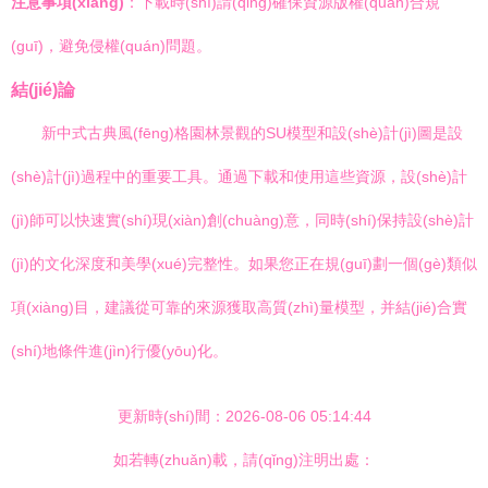
注意事項(xiàng)
：下載時(shí)請(qǐng)確保資源版權(quán)合規
(guī)，避免侵權(quán)問題。
結(jié)論
新中式古典風(fēng)格園林景觀的SU模型和設(shè)計(jì)圖是設
(shè)計(jì)過程中的重要工具。通過下載和使用這些資源，設(shè)計
(jì)師可以快速實(shí)現(xiàn)創(chuàng)意，同時(shí)保持設(shè)計
(jì)的文化深度和美學(xué)完整性。如果您正在規(guī)劃一個(gè)類似
項(xiàng)目，建議從可靠的來源獲取高質(zhì)量模型，并結(jié)合實
(shí)地條件進(jìn)行優(yōu)化。
更新時(shí)間：2026-08-06 05:14:44
如若轉(zhuǎn)載，請(qǐng)注明出處：